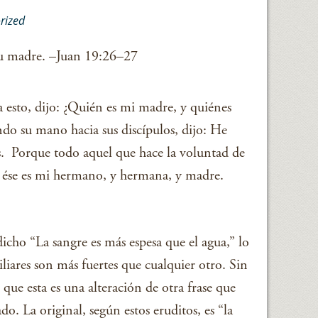
rized
tu madre. –Juan 19:26–27
a esto, dijo: ¿Quién es mi madre, y quiénes
do su mano hacia sus discípulos, dijo: He
 Porque todo aquel que hace la voluntad de
s, ése es mi hermano, y hermana, y madre.
icho “La sangre es más espesa que el agua,” lo
iliares son más fuertes que cualquier otro. Sin
ue esta es una alteración de otra frase que
o. La original, según estos eruditos, es “la