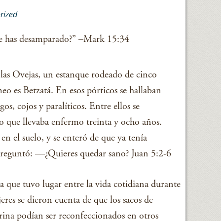
rized
e has desamparado?” –Mark 15:34
e las Ovejas, un estanque rodeado de cinco
o es Betzatá. En esos pórticos se hallaban
s, cojos y paralíticos. Entre ellos se
 que llevaba enfermo treinta y ocho años.
 en el suelo, y se enteró de que ya tenía
 preguntó: —¿Quieres quedar sano? Juan 5:2-6
 que tuvo lugar entre la vida cotidiana durante
res se dieron cuenta de que los sacos de
arina podían ser reconfeccionados en otros